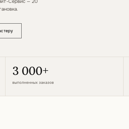
нит-Сервис — 20
тановка.
астеру
3 000+
выполненных заказов