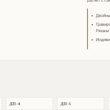
расчёт стои
Двойны
Гравир
Рязани
Индиви
ДП-4
ДП-5