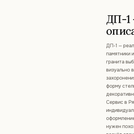
ДП-1
опис
ДП-1 — реа
памятники и
гранита выб
визуально 
захоронени
форму стелы
декоративны
Сервис в Р
индивидуал
оформление
нужен похо