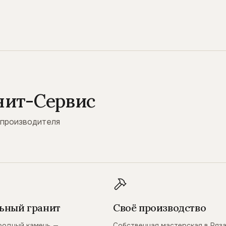
нит-Сервис
 производителя
ьный гранит
Своё производство
родный камень —
Собственная мастерская в Ряз