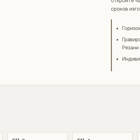
откройте ча
сроков изг
Горизо
Гравир
Рязани
Индиви