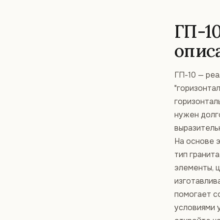
ГП-1
опис
ГП-10 — ре
"горизонтал
горизонталь
нужен долг
выразитель
На основе 
тип гранита
элементы, ц
изготавлив
помогает с
условиями у