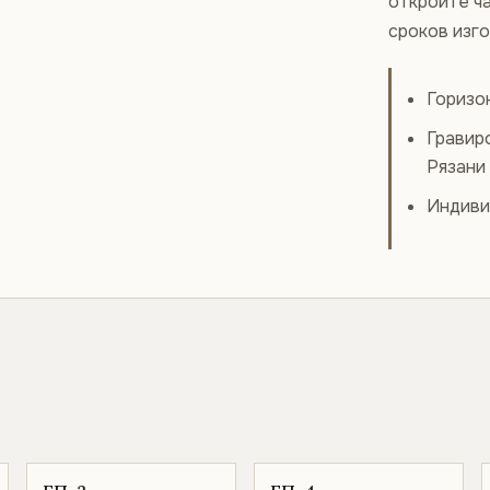
откройте ча
сроков изг
Горизо
Гравир
Рязани
Индиви