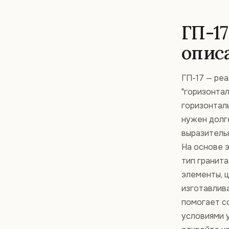
ГП-1
опис
ГП-17 — ре
"горизонтал
горизонталь
нужен долг
выразитель
На основе 
тип гранита
элементы, ц
изготавлив
помогает с
условиями у