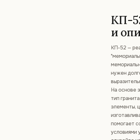
КП-5
и оп
КП-52 — ре
"мемориальн
мемориальн
нужен долг
выразитель
На основе 
тип гранита
элементы, ц
изготавлив
помогает с
условиями у