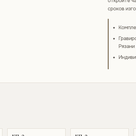
откройте ча
сроков изг
Компле
Гравир
Рязани
Индиви