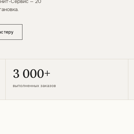
анит-Сервис — 20
тановка.
астеру
3 000+
выполненных заказов