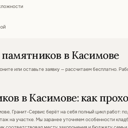
 сложности
дой
 памятников в Касимове
оните или оставьте заявку — рассчитаем бесплатно. Раб
ов в Касимове: как прохо
ове, Гранит-Сервис берёт на себя полный цикл работ: п
нтаж на участке. Мы заранее уточняем особенности кладб
ник соответствовал месту захоронения и бюджету семьи.