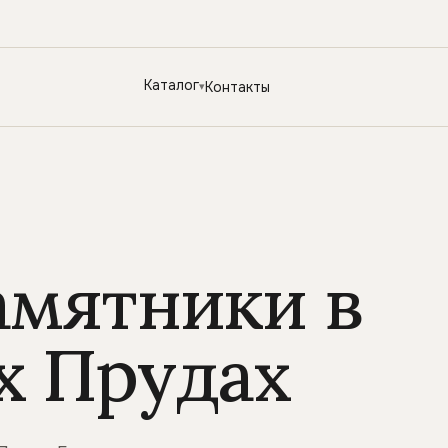
Каталог
Контакты
амятники в
х Прудах