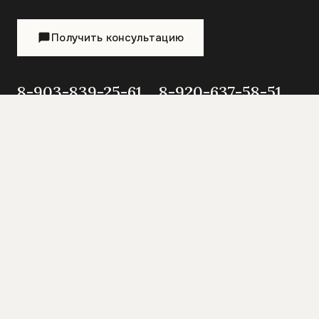
Получить консультацию
8-903-839-25-61
8-920-637-58-51
Гранит
-Сервис
Мемориальные комплексы в
Серебряных Прудах. Гранит-Сервис
— памятники по всей России.
8-903-839-25-61
8-920-637-58-51