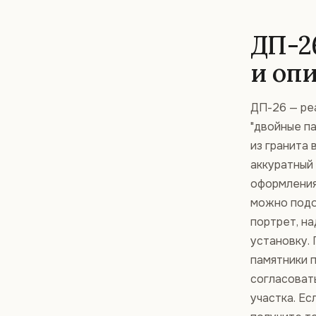
ДП-2
и оп
ДП-26 — ре
"двойные па
из гранита 
аккуратный
оформления
можно подоб
портрет, на
установку. 
памятники 
согласоват
участка. Ес