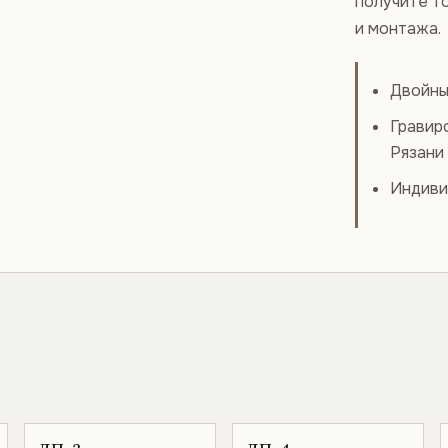
получите т
и монтажа.
Двойны
Гравир
Рязани
Индиви