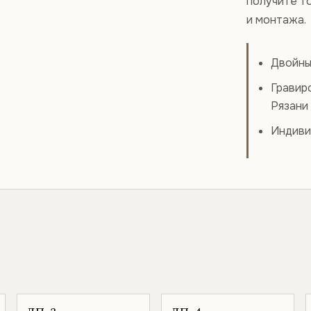
получите т
и монтажа.
Двойны
Гравир
Рязани
Индиви