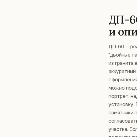
ДП-6
и оп
ДП-60 — ре
"двойные па
из гранита 
аккуратный
оформления
можно подоб
портрет, на
установку. 
памятники 
согласоват
участка. Ес